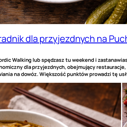
adnik dla przyjezdnych na Puch
rdic Walking lub spędzasz tu weekend i zastanawias
miczny dla przyjezdnych, obejmujący restauracje, pi
awiania na dowóz. Większość punktów prowadzi tę us