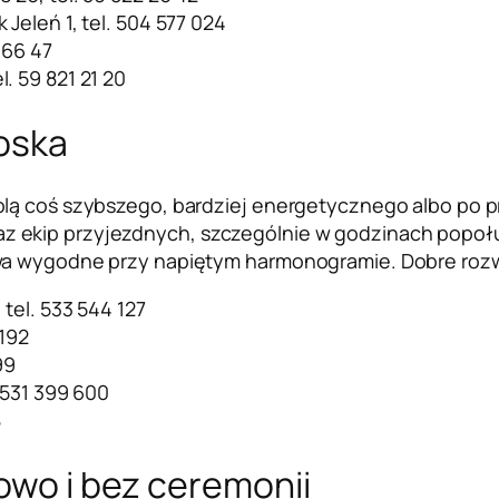
 Jeleń 1, tel. 504 577 024
 66 47
l. 59 821 21 20
łoska
olą coś szybszego, bardziej energetycznego albo po p
ekip przyjezdnych, szczególnie w godzinach popołudn
a wygodne przy napiętym harmonogramie. Dobre rozwiąz
 tel. 533 544 127
 192
99
. 531 399 600
8
mowo i bez ceremonii