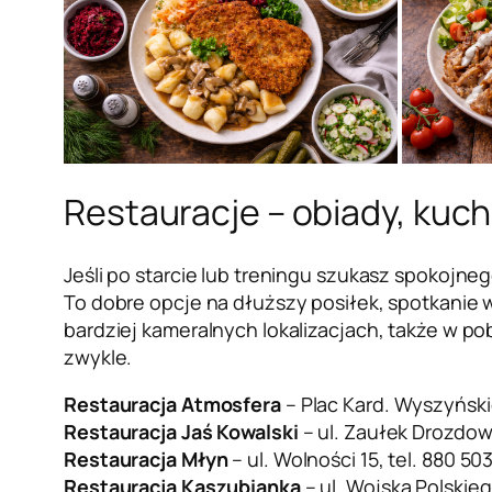
Restauracje – obiady, kuch
Jeśli po starcie lub treningu szukasz spokojne
To dobre opcje na dłuższy posiłek, spotkanie w
bardziej kameralnych lokalizacjach, także w p
zwykle.
Restauracja Atmosfera
– Plac Kard. Wyszyński
Restauracja Jaś Kowalski
– ul. Zaułek Drozdowy
Restauracja Młyn
– ul. Wolności 15, tel. 880 50
Restauracja Kaszubianka
– ul. Wojska Polskieg