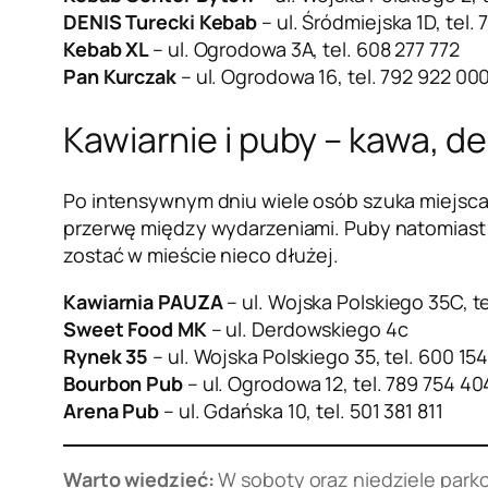
DENIS Turecki Kebab
– ul. Śródmiejska 1D, tel.
Kebab XL
– ul. Ogrodowa 3A, tel. 608 277 772
Pan Kurczak
– ul. Ogrodowa 16, tel. 792 922 00
Kawiarnie i puby – kawa, d
Po intensywnym dniu wiele osób szuka miejsca 
przerwę między wydarzeniami. Puby natomiast
zostać w mieście nieco dłużej.
Kawiarnia PAUZA
– ul. Wojska Polskiego 35C, t
Sweet Food MK
– ul. Derdowskiego 4c
Rynek 35
– ul. Wojska Polskiego 35, tel. 600 15
Bourbon Pub
– ul. Ogrodowa 12, tel. 789 754 40
Arena Pub
– ul. Gdańska 10, tel. 501 381 811
Warto wiedzieć:
W soboty oraz niedziele park