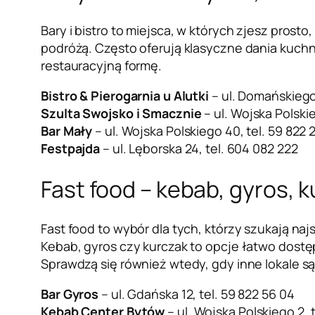
Bary i bistro to miejsca, w których zjesz pros
podróżą. Często oferują klasyczne dania kuchni
restauracyjną formę.
Bistro & Pierogarnia u Alutki
– ul. Domańskiego 1
Szulta Swojsko i Smacznie
– ul. Wojska Polskie
Bar Mały
– ul. Wojska Polskiego 40, tel. 59 822 
Festpajda
– ul. Lęborska 24, tel. 604 082 222
Fast food – kebab, gyros, 
Fast food to wybór dla tych, którzy szukają 
Kebab, gyros czy kurczak to opcje łatwo dost
Sprawdzą się również wtedy, gdy inne lokale są
Bar Gyros
– ul. Gdańska 12, tel. 59 822 56 04
Kebab Center Bytów
– ul. Wojska Polskiego 2, 