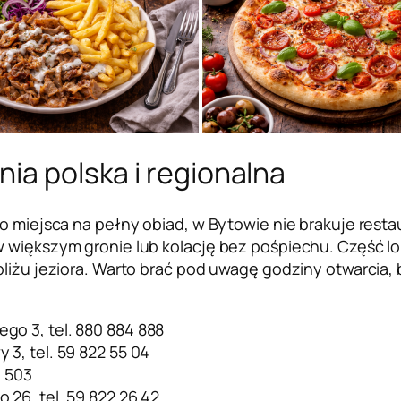
nia polska i regionalna
go miejsca na pełny obiad, w Bytowie nie brakuje resta
 większym gronie lub kolację bez pośpiechu. Część lok
obliżu jeziora. Warto brać pod uwagę godziny otwarci
ego 3, tel. 880 884 888
 3, tel. 59 822 55 04
3 503
o 26, tel. 59 822 26 42