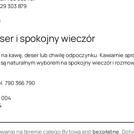
 729 303 879
0
eser i spokojny wieczór
na kawę, deser lub chwilę odpoczynku. Kawiarnie spra
 są naturalnym wyborem na spokojny wieczór i rozmow
el. 790 366 790
4 004
4
owanie na terenie całego Bytowa jest
bezpłatne
. Dot