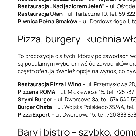
Restauracja „Nad jeziorem Jeleń”
– ul. Ośrodek
Restauracja Ułan
– ul. Tartaczna 10, tel. 59 822
Piwnica Pełna Smaków
– ul. Derdowskiego 1, te
Pizza, burgery i kuchnia w
To propozycje dla tych, którzy po zawodach w
są popularnym wyborem wśród zawodników oraz 
często oferują również opcje na wynos, co byw
Restauracja Pizza i Wino
– ul. Przemysłowa 2D,
Pizzeria ROMA
– ul. Mickiewicza 15, tel. 725 737
Szymi Burger
– ul. Dworcowa 8a, tel. 574 540 5
Burger Chata
– ul. Wojska Polskiego 35/4A, tel
Pizza Expert
– ul. Dworcowa 15, tel. 720 888 85
Bary i bistro – szybko, do