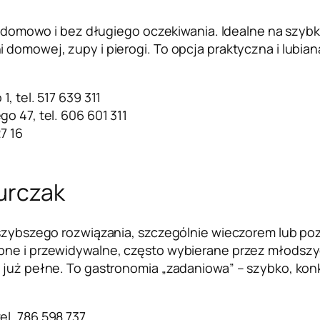
to, domowo i bez długiego oczekiwania. Idealne na szyb
 domowej, zupy i pierogi. To opcja praktyczna i lubian
, tel. 517 639 311
go 47, tel. 606 601 311
27 16
kurczak
najszybszego rozwiązania, szczególnie wieczorem lub 
ępne i przewidywalne, często wybierane przez młods
 już pełne. To gastronomia „zadaniowa” – szybko, konk
tel. 786 598 737