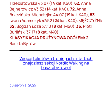
Trzebiatowska 43:07 (
14
kat. K50),
62.
Anna
Bejnerowicz 43:32 (
14
kat. K40),
72.
Anna
Brzezińska-Michałejko 44:07 (
19
kat. K40),
83.
Iwona Adamczyk 47:52 (
24
kat. K40). MĘŻCZYŹNI:
32.
Bogdan Łoza 37:10 (
8
kat. M50),
36.
Piotr
Burliński 37:17 (
8
kat. M40).
KLASYFIKACJA DRUŻYNOWA OGÓŁEM: 2.
Baszta Bytów.
Więcej tekstów o treningach i startach
znajdziesz sekcji Nordic Walking na
basztabytow.pl
30 sierpnia, 2025