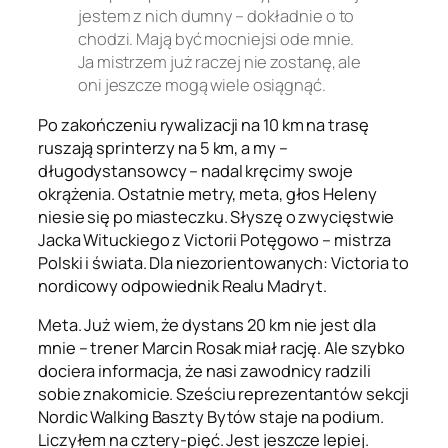
jestem z nich dumny – dokładnie o to
chodzi. Mają być mocniejsi ode mnie.
Ja mistrzem już raczej nie zostanę, ale
oni jeszcze mogą wiele osiągnąć.
Po zakończeniu rywalizacji na 10 km na trasę
ruszają sprinterzy na 5 km, a my –
długodystansowcy – nadal kręcimy swoje
okrążenia. Ostatnie metry, meta, głos Heleny
niesie się po miasteczku. Słyszę o zwycięstwie
Jacka Wituckiego z Victorii Potęgowo – mistrza
Polski i świata. Dla niezorientowanych: Victoria to
nordicowy odpowiednik Realu Madryt.
Meta. Już wiem, że dystans 20 km nie jest dla
mnie – trener Marcin Rosak miał rację. Ale szybko
dociera informacja, że nasi zawodnicy radzili
sobie znakomicie. Sześciu reprezentantów sekcji
Nordic Walking Baszty Bytów staje na podium.
Liczyłem na cztery-pięć. Jest jeszcze lepiej.