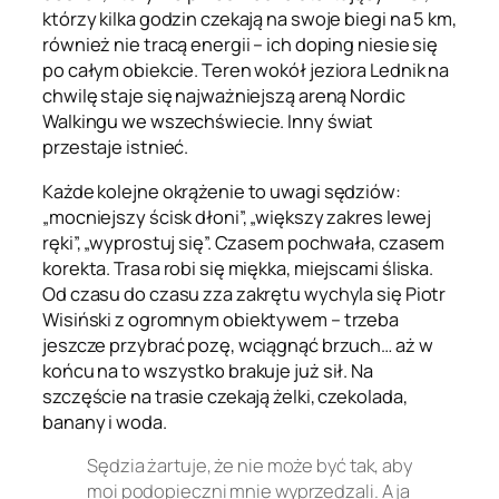
którzy kilka godzin czekają na swoje biegi na 5 km,
również nie tracą energii – ich doping niesie się
po całym obiekcie. Teren wokół jeziora Lednik na
chwilę staje się najważniejszą areną Nordic
Walkingu we wszechświecie. Inny świat
przestaje istnieć.
Każde kolejne okrążenie to uwagi sędziów:
„mocniejszy ścisk dłoni”, „większy zakres lewej
ręki”, „wyprostuj się”. Czasem pochwała, czasem
korekta. Trasa robi się miękka, miejscami śliska.
Od czasu do czasu zza zakrętu wychyla się Piotr
Wisiński z ogromnym obiektywem – trzeba
jeszcze przybrać pozę, wciągnąć brzuch… aż w
końcu na to wszystko brakuje już sił. Na
szczęście na trasie czekają żelki, czekolada,
banany i woda.
Sędzia żartuje, że nie może być tak, aby
moi podopieczni mnie wyprzedzali. A ja