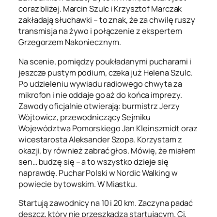
coraz bliżej. Marcin Szulc i Krzysztof Marczak
zakładają słuchawki – to znak, że za chwilę ruszy
transmisja na żywo i połączenie z ekspertem
Grzegorzem Nakoniecznym.
Na scenie, pomiędzy poukładanymi pucharami i
jeszcze pustym podium, czeka już Helena Szulc.
Po udzieleniu wywiadu radiowego chwyta za
mikrofon i nie oddaje go aż do końca imprezy.
Zawody oficjalnie otwierają: burmistrz Jerzy
Wójtowicz, przewodniczący Sejmiku
Województwa Pomorskiego Jan Kleinszmidt oraz
wicestarosta Aleksander Szopa. Korzystam z
okazji, by również zabrać głos. Mówię, że miałem
sen… budzę się – a to wszystko dzieje się
naprawdę. Puchar Polski w Nordic Walking w
powiecie bytowskim. W Miastku.
Startują zawodnicy na 10 i 20 km. Zaczyna padać
deszcz, który nie przeszkadza startującym. Ci,