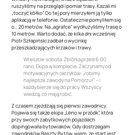
ruszyliśmy na przegląd i pomiar trasy. Kazali mi
„toczyć kółko”. Do tej pory mierzyłem ją tylko
aplikacją w telefonie. Ostatecznie pomyliłem się
o… 20 metrów. Na „agrafce” wydłużyliśmy trasę o
10 metrów. Warto dodać, że kilka dni wcześniej
Piotr Szłapiński zadbał o wycinkę
przeszkadzających krzaków i trawy.
Wreszcie sobota. Zbiórka przed 6:00
rano. Ekipa w komplecie. Zaczynamy od
motywacyjnych okrzyków: „robimy
najlepsze zawody na Pomorzu!” – i
każdy bierze się do pracy. Wszyscy
wiedzą, co mają robić.
Z czasem zjeżdżają się pierwsi zawodnicy.
Pojawia się także ekipa „Lëno w przódk”, która
przy swoich zabytkowych pojazdach
dopingowała bytowiaków. Gdy dostrzegam
zawodników Baszty Bytów, wiem, że start jest