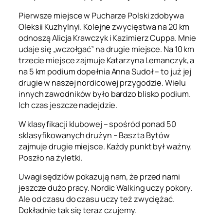
Pierwsze miejsce w Pucharze Polski zdobywa
Oleksii Kuzhylnyi. Kolejne zwycięstwa na 20 km
odnoszą Alicja Krawczyk i Kazimierz Cuppa. Mnie
udaje się „wczołgać” na drugie miejsce. Na 10 km
trzecie miejsce zajmuje Katarzyna Lemanczyk, a
na 5 km podium dopełnia Anna Sudoł – to już jej
drugie w naszej nordicowej przygodzie. Wielu
innych zawodników było bardzo blisko podium.
Ich czas jeszcze nadejdzie.
W klasyfikacji klubowej – spośród ponad 50
sklasyfikowanych drużyn – Baszta Bytów
zajmuje drugie miejsce. Każdy punkt był ważny.
Poszło na żyletki.
Uwagi sędziów pokazują nam, że przed nami
jeszcze dużo pracy. Nordic Walking uczy pokory.
Ale od czasu do czasu uczy też zwyciężać.
Dokładnie tak się teraz czujemy.