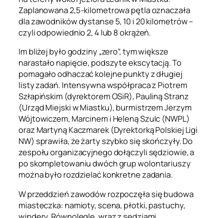
Zaplanowana 2,5-kilometrowa pętla oznaczała
dla zawodników dystanse 5, 10 i 20 kilometrów –
czyli odpowiednio 2, 4 lub 8 okrążeń.
Im bliżej było godziny „zero”, tym większe
narastało napięcie, podszyte ekscytacją. To
pomagało odhaczać kolejne punkty z długiej
listy zadań. Intensywna współpraca z Piotrem
Szłapińskim (dyrektorem OSiR), Pauliną Stranz
(Urząd Miejski w Miastku), burmistrzem Jerzym
Wójtowiczem, Marcinem i Heleną Szulc (NWPL)
oraz Martyną Kaczmarek (Dyrektorką Polskiej Ligi
NW) sprawiła, że żarty szybko się skończyły. Do
zespołu organizacyjnego dołączyli sędziowie, a
po skompletowaniu dwóch grup wolontariuszy
można było rozdzielać konkretne zadania.
W przeddzień zawodów rozpoczęła się budowa
miasteczka: namioty, scena, płotki, pastuchy,
windery. Równolegle, wraz z sędziami,