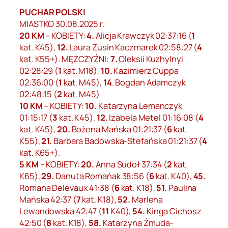
PUCHAR POLSKI
MIASTKO 30.08.2025 r.
20 KM
– KOBIETY:
4.
Alicja Krawczyk 02:37:16 (
1
kat. K45),
12.
Laura Żusin Kaczmarek 02:58:27 (
4
kat. K55+). MĘŻCZYŹNI:
7.
Oleksii Kuzhylnyi
02:28:29 (
1
kat. M18),
10.
Kazimierz Cuppa
02:36:00 (
1
kat. M45),
14
. Bogdan Adamczyk
02:48:15 (
2
kat. M45)
10 KM
– KOBIETY:
10.
Katarzyna Lemanczyk
01:15:17 (
3
kat. K45),
12.
Izabela Metel 01:16:08 (
4
kat. K45),
20.
Bożena Mańska 01:21:37 (
6
kat.
K55),
21.
Barbara Badowska-Stefańska 01:21:37 (
4
kat. K65+).
5 KM
– KOBIETY:
20.
Anna Sudoł 37:34 (
2
kat.
K65),
29.
Danuta Romańak 38:56 (
6
kat. K40),
45.
Romana Delevaux 41:38 (
6
kat. K18),
51.
Paulina
Mańska 42:37 (
7
kat. K18),
52.
Marlena
Lewandowska 42:47 (
11
K40),
54.
Kinga Cichosz
42:50 (
8
kat. K18),
58.
Katarzyna Żmuda-