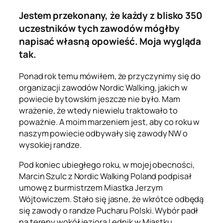
Jestem przekonany, że każdy z blisko 350
uczestników tych zawodów mógłby
napisać własną opowieść. Moja wygląda
tak.
Ponad rok temu mówiłem, że przyczynimy się do
organizacji zawodów Nordic Walking, jakich w
powiecie bytowskim jeszcze nie było. Mam
wrażenie, że wtedy niewielu traktowało to
poważnie. A moim marzeniem jest, aby co roku w
naszym powiecie odbywały się zawody NW o
wysokiej randze.
Pod koniec ubiegłego roku, w mojej obecności,
Marcin Szulc z Nordic Walking Poland podpisał
umowę z burmistrzem Miastka Jerzym
Wójtowiczem. Stało się jasne, że wkrótce odbędą
się zawody o randze Pucharu Polski. Wybór padł
na tereny wokół jeziora Lednik w Miastku.