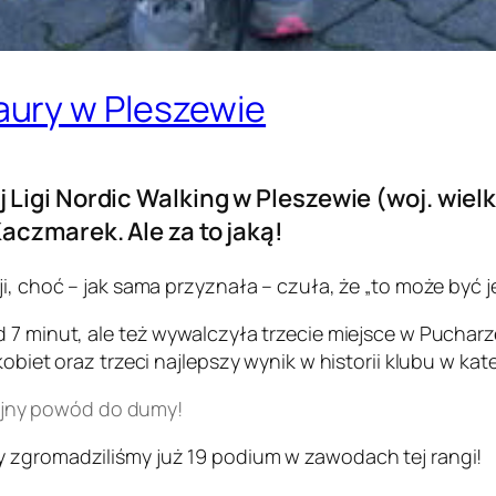
ury w Pleszewie
Ligi Nordic Walking w Pleszewie (woj. wielk
aczmarek. Ale za to jaką!
, choć – jak sama przyznała – czuła, że „to może być jej
7 minut, ale też wywalczyła trzecie miejsce w Pucharze 
obiet oraz trzeci najlepszy wynik w historii klubu w kate
ejny powód do dumy!
y zgromadziliśmy już 19 podium w zawodach tej rangi!