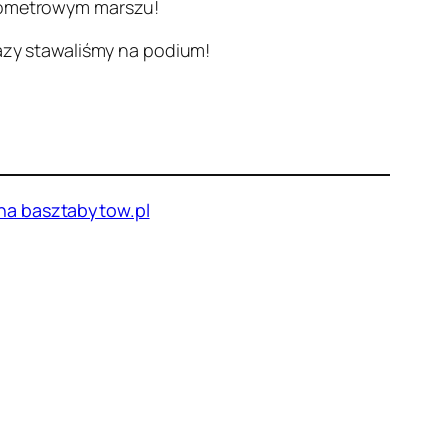
ilometrowym marszu!
razy stawaliśmy na podium!
 na basztabytow.pl