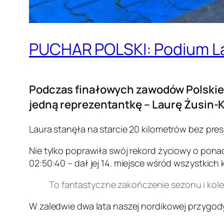
PUCHAR POLSKI: Podium La
Podczas finałowych zawodów Polskiej 
jedną reprezentantkę – Laurę Żusin-K
Laura stanęła na starcie 20 kilometrów bez presji
Nie tylko poprawiła swój rekord życiowy o ponad 
02:50:40 – dał jej 14. miejsce wśród wszystkich k
To fantastyczne zakończenie sezonu i kol
W zaledwie dwa lata naszej nordikowej przygod