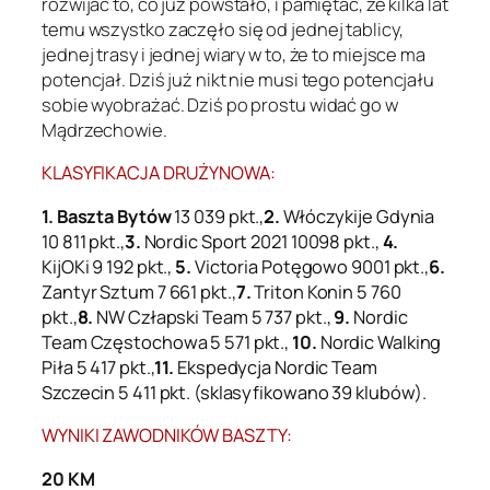
rozwijać to, co już powstało, i pamiętać, że kilka lat
temu wszystko zaczęło się od jednej tablicy,
jednej trasy i jednej wiary w to, że to miejsce ma
potencjał. Dziś już nikt nie musi tego potencjału
sobie wyobrażać. Dziś po prostu widać go w
Mądrzechowie.
KLASYFIKACJA DRUŻYNOWA:
1. Baszta Bytów
13 039 pkt.,
2.
Włóczykije Gdynia
10 811 pkt.,
3.
Nordic Sport 2021 10098 pkt.,
4.
KijOKi 9 192 pkt.,
5.
Victoria Potęgowo 9001 pkt.,
6.
Zantyr Sztum 7 661 pkt.,
7.
Triton Konin 5 760
pkt.,
8.
NW Człapski Team 5 737 pkt.,
9.
Nordic
Team Częstochowa 5 571 pkt.,
10.
Nordic Walking
Piła 5 417 pkt.,
11.
Ekspedycja Nordic Team
Szczecin 5 411 pkt. (sklasyfikowano 39 klubów).
WYNIKI ZAWODNIKÓW BASZTY:
20 KM