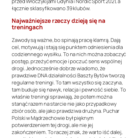
przed Włóczykijami Gdynia i Nordic Sport 2021, a
łącznie sklasyfikowano 39 klubów.
Najważniejsze rzeczy dzieją się na
treningach
Zawody są ważne, bo spinają pracę klamrą. Dają
cel, motywują i stają się punktem odniesienia dla
codziennego wysiłku. To na nich można zobaczyć
postęp, przeżyć emocje i poczuć sens wspólnej
drogi. Jednocześnie dobrze wiadomo, że
prawdziwe DNA działalności Baszty Bytów tworzą
regularne treningi. To tam wszystko się zaczyna,
tam buduje się nawyk, relacja i pewność siebie. To
właśnie treningi sprawiają, że potem można
stanąć razem na starcie nie jako przypadkowy
zbiór osób, ale jako prawdziwa drużyna. Puchar
Polski w Mądrzechowie był pięknym
potwierdzeniem tej drogi, ale nie jej
zakończeniem. To raczej znak, że warto iść dalej,