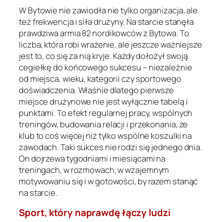
W Bytowie nie zawiodła nie tylko organizacja, ale
też frekwencja i siła drużyny. Na starcie stanęła
prawdziwa armia 82 nordikowców z Bytowa. To
liczba, która robi wrażenie, ale jeszcze ważniejsze
jest to, co się za nią kryje. Każdy dołożył swoją
cegiełkę do końcowego sukcesu – niezależnie
od miejsca, wieku, kategorii czy sportowego
doświadczenia. Właśnie dlatego pierwsze
miejsce drużynowe nie jest wyłącznie tabelą i
punktami. To efekt regularnej pracy, wspólnych
treningów, budowania relacji i przekonania, że
klub to coś więcej niż tylko wspólne koszulki na
zawodach. Taki sukces nie rodzi się jednego dnia.
On dojrzewa tygodniami i miesiącami na
treningach, w rozmowach, w wzajemnym
motywowaniu się i w gotowości, by razem stanąć
na starcie.
Sport, który naprawdę łączy ludzi