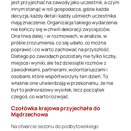
jest przyjechać na zawody jako uczestnik, a czym
innym stanąć w roli gospodarza, gdzie każda
decyzja, każdy detal i każdy uśmiech uczestnika
mają znaczenie. Organizacja takiego wydarzenia
nie kończy się w chwili dekoracji zwycięzców.
Ona trwa dalej – w rozmowach, w analizie, w
próbie zrozumienia, co się udało, co można
poprawić i co warto zachować na przyszłość.
Dlatego po zawodach pozostały nie tylko liczby,
miejsca i wyniki, ale też dziesiątki rozmów z
zawodnikami, partnerami, wolontariuszami i
osobami, które współtworzyły ten dzień. To
właśnie one utwierdzają w przekonaniu, że nie
był to jednorazowy wysiłek, lecz początek
czegoś, co warto rozwijać.
Czołówka krajowa przyjechała do
Mądrzechowa
Na otwarcie sezonu do podbytowskiego