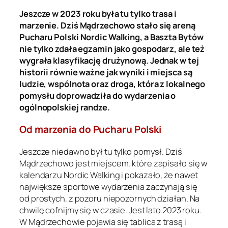
Jeszcze w 2023 roku była tu tylko trasa i
marzenie. Dziś Mądrzechowo stało się areną
Pucharu Polski Nordic Walking, a Baszta Bytów
nie tylko zdała egzamin jako gospodarz, ale też
wygrała klasyfikację drużynową. Jednak w tej
historii równie ważne jak wyniki i miejsca są
ludzie, wspólnota oraz droga, która z lokalnego
pomysłu doprowadziła do wydarzenia o
ogólnopolskiej randze.
Od marzenia do Pucharu Polski
Jeszcze niedawno był tu tylko pomysł. Dziś
Mądrzechowo jest miejscem, które zapisało się w
kalendarzu Nordic Walking i pokazało, że nawet
największe sportowe wydarzenia zaczynają się
od prostych, z pozoru niepozornych działań. Na
chwilę cofnijmy się w czasie. Jest lato 2023 roku.
W Mądrzechowie pojawia się tablica z trasą i