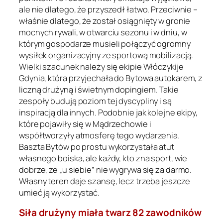
ale nie dlatego, że przyszedł łatwo. Przeciwnie –
właśnie dlatego, że został osiągnięty w gronie
mocnych rywali, w otwarciu sezonu i w dniu, w
którym gospodarze musieli połączyć ogromny
wysiłek organizacyjny ze sportową mobilizacją.
Wielki szacunek należy się ekipie Włóczykije
Gdynia, która przyjechała do Bytowa autokarem, z
liczną drużyną i świetnym dopingiem. Takie
zespoły budują poziom tej dyscypliny i są
inspiracją dla innych. Podobnie jak kolejne ekipy,
które pojawiły się w Mądrzechowie i
współtworzyły atmosferę tego wydarzenia.
Baszta Bytów po prostu wykorzystała atut
własnego boiska, ale każdy, kto zna sport, wie
dobrze, że „u siebie” nie wygrywa się za darmo.
Własny teren daje szansę, lecz trzeba jeszcze
umieć ją wykorzystać.
Siła drużyny miała twarz 82 zawodników