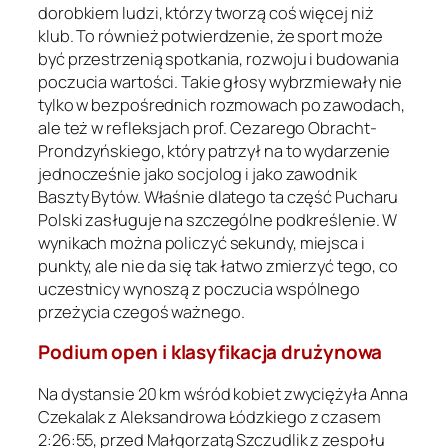
dorobkiem ludzi, którzy tworzą coś więcej niż
klub. To również potwierdzenie, że sport może
być przestrzenią spotkania, rozwoju i budowania
poczucia wartości. Takie głosy wybrzmiewały nie
tylko w bezpośrednich rozmowach po zawodach,
ale też w refleksjach prof. Cezarego Obracht-
Prondzyńskiego, który patrzył na to wydarzenie
jednocześnie jako socjolog i jako zawodnik
Baszty Bytów. Właśnie dlatego ta część Pucharu
Polski zasługuje na szczególne podkreślenie. W
wynikach można policzyć sekundy, miejsca i
punkty, ale nie da się tak łatwo zmierzyć tego, co
uczestnicy wynoszą z poczucia wspólnego
przeżycia czegoś ważnego.
Podium open i klasyfikacja drużynowa
Na dystansie 20 km wśród kobiet zwyciężyła Anna
Czekalak z Aleksandrowa Łódzkiego z czasem
2:26:55, przed Małgorzatą Szczudlik z zespołu