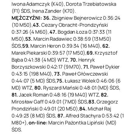
Iwona Adamczyk (K40), Dorota Trzebiatowska
(F1) ŚDS, Irena Zander (K70).
MĘŻCZYŹNI: 36.
Zbigniew Bejnerowicz 0:36:24
(10 M50),
43.
Cezary Obracht-Prondzyński
0:37:26 (4 M60),
47.
Bogdan Łoza 0:37:33 (11
M50),
53.
Marcin Radawiec 0:38:59 (13 M50)
ŚDS,
59.
Marcin Heron 0:39:34 (16 M40),
62.
Marek Piekarski 0:39:57 (17 M50),
69.
Krzysztof
Bąba 0:41:38 (4 MD) WTZ,
70.
Henryk
Borzyszkowski 0:42:17 (9 M70),
71.
Paweł Dykier
0:43:15 (198 M40),
73.
Paweł Główczewski
0:44:07 (5 MD) ŚDS,
75.
Łukasz Wolek 0:46:06 (6
MD) WTZ,
80.
Ryszard Mański 0:48:01 (MD) ŚDS,
81.
Jacek Roman 0:48:16 (19 M40) WTZ,
82.
Mirosław Gaff 0:49:01 (7 MD) ŚDS,
83.
Grzegorz
Prondziński 0:49:01 (20 M50),
84.
Michał Raj
0:49:23 (8 MD) ŚDS,
87.
Alfred Stachyra 0:53:42 (1
M80+),
on-line:
Marcin Pażontka Lipiński (MD)
ŚDS.