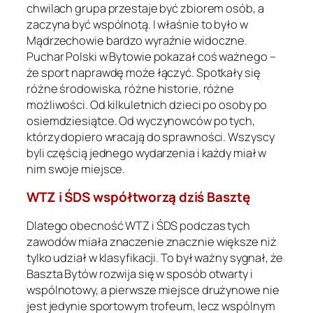
chwilach grupa przestaje być zbiorem osób, a
zaczyna być wspólnotą. I właśnie to było w
Mądrzechowie bardzo wyraźnie widoczne.
Puchar Polski w Bytowie pokazał coś ważnego –
że sport naprawdę może łączyć. Spotkały się
różne środowiska, różne historie, różne
możliwości. Od kilkuletnich dzieci po osoby po
osiemdziesiątce. Od wyczynowców po tych,
którzy dopiero wracają do sprawności. Wszyscy
byli częścią jednego wydarzenia i każdy miał w
nim swoje miejsce.
WTZ i ŚDS współtworzą dziś Basztę
Dlatego obecność WTZ i ŚDS podczas tych
zawodów miała znaczenie znacznie większe niż
tylko udział w klasyfikacji. To był ważny sygnał, że
Baszta Bytów rozwija się w sposób otwarty i
wspólnotowy, a pierwsze miejsce drużynowe nie
jest jedynie sportowym trofeum, lecz wspólnym