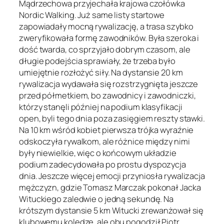
Mądrzechowa przyjechała krajowa czołówka
Nordic Walking. Już same listy startowe
zapowiadały mocną rywalizację, a trasa szybko
zweryfikowała formę zawodników. Była szeroka i
dość twarda, co sprzyjało dobrym czasom, ale
długie podejścia sprawiały, że trzeba było
umiejętnie rozłożyć siły. Na dystansie 20 km
rywalizacja wydawała się rozstrzygnięta jeszcze
przed półmetkiem, bo zawodnicy i zawodniczki,
którzy stanęli później na podium klasyfikacji
open, byli tego dnia poza zasięgiem reszty stawki.
Na 10 km wśród kobiet pierwsza trójka wyraźnie
odskoczyła rywalkom, ale różnice między nimi
były niewielkie, więc o końcowym układzie
podium zadecydowała po prostu dyspozycja
dnia. Jeszcze więcej emocji przyniosła rywalizacja
mężczyzn, gdzie Tomasz Marczak pokonał Jacka
Wituckiego zaledwie o jedną sekundę. Na
krótszym dystansie 5 km Witucki zrewanżował się
klubowemu koledze, ale obu pogodził Piotr