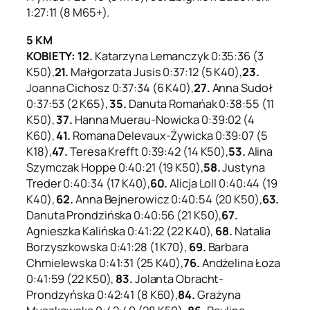
1:27:11 (8 M65+).
5 KM
KOBIETY: 12.
Katarzyna Lemanczyk 0:35:36 (3
K50),
21.
Małgorzata Jusis 0:37:12 (5 K40),
23.
Joanna Cichosz 0:37:34 (6 K40),
27.
Anna Sudoł
0:37:53 (2 K65),
35.
Danuta Romańak 0:38:55 (11
K50),
37.
Hanna Muerau-Nowicka 0:39:02 (4
K60),
41.
Romana Delevaux-Żywicka 0:39:07 (5
K18),
47.
Teresa Krefft 0:39:42 (14 K50),
53.
Alina
Szymczak Hoppe 0:40:21 (19 K50),
58.
Justyna
Treder 0:40:34 (17 K40),
60.
Alicja Loll 0:40:44 (19
K40),
62.
Anna Bejnerowicz 0:40:54 (20 K50),
63.
Danuta Prondzińska 0:40:56 (21 K50),
67.
Agnieszka Kalińska 0:41:22 (22 K40),
68.
Natalia
Borzyszkowska 0:41:28 (1 K70),
69.
Barbara
Chmielewska 0:41:31 (25 K40),
76.
Andżelina Łoza
0:41:59 (22 K50),
83.
Jolanta Obracht-
Prondzyńska 0:42:41 (8 K60),
84.
Grażyna