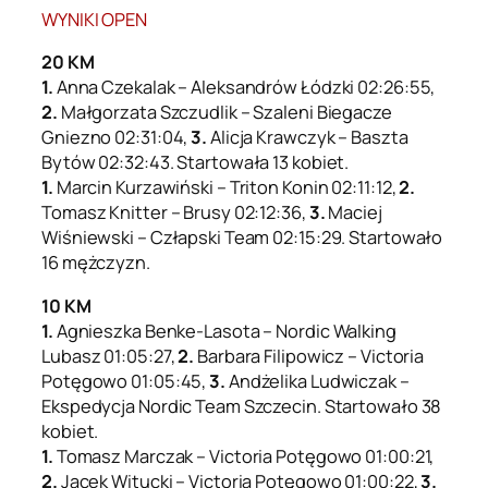
WYNIKI OPEN
20 KM
1.
Anna Czekalak – Aleksandrów Łódzki 02:26:55,
2.
Małgorzata Szczudlik – Szaleni Biegacze
Gniezno 02:31:04,
3.
Alicja Krawczyk – Baszta
Bytów 02:32:43. Startowała 13 kobiet.
1.
Marcin Kurzawiński – Triton Konin 02:11:12,
2.
Tomasz Knitter – Brusy 02:12:36,
3.
Maciej
Wiśniewski – Człapski Team 02:15:29. Startowało
16 mężczyzn.
10 KM
1.
Agnieszka Benke-Lasota – Nordic Walking
Lubasz 01:05:27,
2.
Barbara Filipowicz – Victoria
Potęgowo 01:05:45,
3.
Andżelika Ludwiczak –
Ekspedycja Nordic Team Szczecin. Startowało 38
kobiet.
1.
Tomasz Marczak – Victoria Potęgowo 01:00:21,
2.
Jacek Witucki – Victoria Potęgowo 01:00:22,
3.