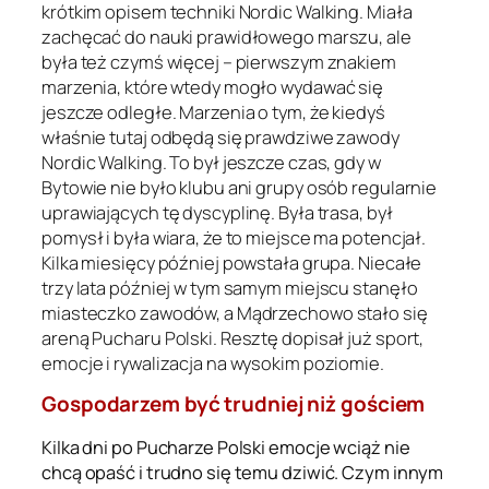
krótkim opisem techniki Nordic Walking. Miała
zachęcać do nauki prawidłowego marszu, ale
była też czymś więcej – pierwszym znakiem
marzenia, które wtedy mogło wydawać się
jeszcze odległe. Marzenia o tym, że kiedyś
właśnie tutaj odbędą się prawdziwe zawody
Nordic Walking. To był jeszcze czas, gdy w
Bytowie nie było klubu ani grupy osób regularnie
uprawiających tę dyscyplinę. Była trasa, był
pomysł i była wiara, że to miejsce ma potencjał.
Kilka miesięcy później powstała grupa. Niecałe
trzy lata później w tym samym miejscu stanęło
miasteczko zawodów, a Mądrzechowo stało się
areną Pucharu Polski. Resztę dopisał już sport,
emocje i rywalizacja na wysokim poziomie.
Gospodarzem być trudniej niż gościem
Kilka dni po Pucharze Polski emocje wciąż nie
chcą opaść i trudno się temu dziwić. Czym innym