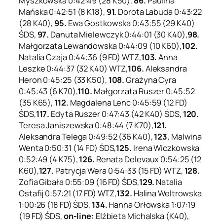
Myszkowska 0:42:49 (28 K50),
86.
Paulina
Mańska 0:42:51 (8 K18),
91.
Dorota Labuda 0:43:22
(28 K40),
95.
Ewa Gostkowska 0:43:55 (29 K40)
ŚDS,
97.
Danuta Mielewczyk 0:44:01 (30 K40),
98.
Małgorzata Lewandowska 0:44:09 (10 K60),
102.
Natalia Czaja 0:44:36 (9 FD) WTZ,
103.
Anna
Leszke 0:44:37 (32 K40) WTZ,
106.
Aleksandra
Heron 0:45:25 (33 K50),
108.
Grażyna Cyra
0:45:43 (6 K70),
110.
Małgorzata Ruszer 0:45:52
(35 K65),
112.
Magdalena Lenc 0:45:59 (12 FD)
ŚDS,
117.
Edyta Ruszer 0:47:43 (42 K40) ŚDS,
120.
Teresa Janiszewska 0:48:44 (7 K70),
121.
Aleksandra Telega 0:49:52 (36 K40),
123.
Malwina
Wenta 0:50:31 (14 FD) ŚDS,
125.
Irena Wiczkowska
0:52:49 (4 K75),
126.
Renata Delevaux 0:54:25 (12
K60),
127.
Patrycja Wera 0:54:33 (15 FD) WTZ,
128.
Zofia Gibała 0:55:09 (16 FD) ŚDS,
129.
Natalia
Ostafij 0:57:21 (17 FD) WTZ,
132.
Halina Weltrowska
1:00:26 (18 FD) ŚDS,
134.
Hanna Orłowska 1:07:19
(19 FD) ŚDS,
on-line:
Elżbieta Michalska (K40),