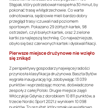
Stępak, który potrzebował niespełna 30 minut, by
pokonać trasę w Mądrzechowie. Co warte
odnotowania, sędziowie mieli bardzo dobry
przegląd trasy i czuwali nad poziomem
sportowym. Pokazano 29 żółtych kartek, 98
ostrzeżeń, czyli białych kartek, oraz 2 zielone
kartki za najlepszą technikę. Co najważniejsze,
obyło się bez czerwonych kartek i dyskwalifikacji.
Pierwsze miejsce drużynowe nie wzięło
się znikąd
Z perspektywy gospodarzy najwięcej radości
przyniosła klasyfikacja drużynowa. Baszta Bytów
wygrała inaugurację ligi, zdobywając 13 039
punktów i wyprzedzając mocne, doświadczone
zespoły z całej Polski. Drugie miejsce zajęli
Włóczykije Gdynia z dorobkiem 10 811 punktów, a
trzecie Nordic Sport 2021 z wynikiem 10 098
punktów. To rezultat, który smakuje wyjątkowo,