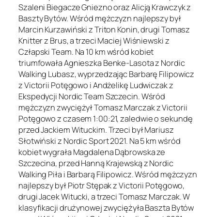
Szaleni Biegacze Gniezno oraz Alicją Krawczyk z
Baszty Bytów. Wśród mężczyzn najlepszy był
Marcin Kurzawiński z Triton Konin, drugi Tomasz
Knitter z Brus, a trzeci Maciej Wiśniewski z
Człapski Team. Na 10 km wśród kobiet
triumfowała Agnieszka Benke-Lasota z Nordic
Walking Lubasz, wyprzedzając Barbarę Filipowicz
z Victorii Potęgowo i Andżelikę Ludwiczak z
Ekspedycji Nordic Team Szczecin. Wśród
mężczyzn zwyciężył Tomasz Marczak z Victorii
Potęgowo z czasem 1:00:21, zaledwie o sekundę
przed Jackiem Wituckim. Trzeci był Mariusz
Słotwiński z Nordic Sport 2021. Na 5 km wśród
kobiet wygrała Magdalena Dąbrowska ze
Szczecina, przed Hanną Krajewską z Nordic
Walking Piła i Barbarą Filipowicz. Wśród mężczyzn
najlepszy był Piotr Stępak z Victorii Potęgowo,
drugi Jacek Witucki, a trzeci Tomasz Marczak. W
klasyfikacji drużynowej zwyciężyła Baszta Bytów