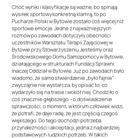
Choć wyniki i klasyfikacje są ważne, bo spinają
wysiłek sportowy konkretną klamrą, to po
Pucharze Polski w Bytowie zostało coś więcej niż
sportowe emocje. Jedne z najważniejszych
rozmów po zawodach dotyczyły obecności
uczestników Warsztatu Terapii Zajęciowej w
Bytowie przy Stowarzyszeniu Jesteśmy oraz
Środowiskowego Domu Samopomocy w Bytowie,
działającego w strukturach Fundacji Sprawni
Inaczej Oddział w Bytowie. Już po zawodach było
wiadomo, że samo stwierdzenie „było fajnie”
zwyczajnie nie wystarcza, by opisać to, co
wydarzyło się na trasie i wokół niej. Chodziło o
coś znacznie głębszego – o doświadczenie
sprawczości, o moment, w którym człowiek widzi,
że potrafi, że daje radę, że jest częścią czegoś
większego. Do tego dochodzi potrzeba
przynależności i akceptacji, jedna z najbardziej
podstawowych ludzkich potrzeb. W takich