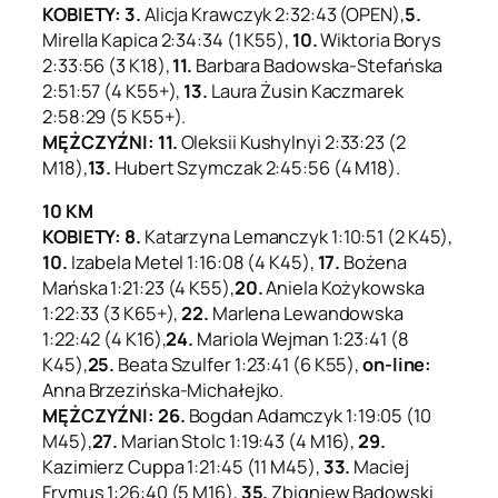
KOBIETY: 3.
Alicja Krawczyk 2:32:43 (OPEN),
5.
Mirella Kapica 2:34:34 (1 K55),
10.
Wiktoria Borys
2:33:56 (3 K18),
11.
Barbara Badowska-Stefańska
2:51:57 (4 K55+),
13.
Laura Żusin Kaczmarek
2:58:29 (5 K55+).
MĘŻCZYŹNI: 11.
Oleksii Kushylnyi 2:33:23 (2
M18),
13.
Hubert Szymczak 2:45:56 (4 M18).
10 KM
KOBIETY: 8.
Katarzyna Lemanczyk 1:10:51 (2 K45),
10.
Izabela Metel 1:16:08 (4 K45),
17.
Bożena
Mańska 1:21:23 (4 K55),
20.
Aniela Kożykowska
1:22:33 (3 K65+),
22.
Marlena Lewandowska
1:22:42 (4 K16),
24.
Mariola Wejman 1:23:41 (8
K45),
25.
Beata Szulfer 1:23:41 (6 K55),
on-line:
Anna Brzezińska-Michałejko.
MĘŻCZYŹNI: 26.
Bogdan Adamczyk 1:19:05 (10
M45),
27.
Marian Stolc 1:19:43 (4 M16),
29.
Kazimierz Cuppa 1:21:45 (11 M45),
33.
Maciej
Frymus 1:26:40 (5 M16),
35.
Zbigniew Badowski