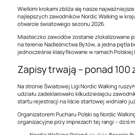
Wielkimi krokami zbliża się nasze najważniejsz
najlepszych zawodników Nordic Walking w kraj
otwarcie światowego sezonu 2026.
Miasteczko zawodów zostanie zlokalizowane przy
na terenie Nadleśnictwa Bytów, a jedna pętla 
jednocześnie klasyfikowane w ramach Polskiej Li
Zapisy trwają – ponad 100 
Na stronie Światowej Ligi Nordic Walking ruszy
udziału zadeklarowało kilkudziesięciu zawodnik
startu rejestracji na liście startowej widniało
Organizatorem Pucharu Polski są Nordic Walking
organizacyjne przy imprezach tej rangi – dziś
Nordic Walking Poland
zaufało
Baszcie B