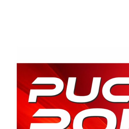
Przejdź
do
treści