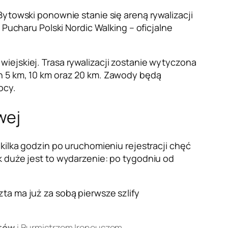
Bytowski ponownie stanie się areną rywalizacji
charu Polski Nordic Walking – oficjalne
iejskiej. Trasa rywalizacji zostanie wytyczona
ch 5 km, 10 km oraz 20 km. Zawody będą
ocy.
wej
 kilka godzin po uruchomieniu rejestracji chęć
k duże jest to wydarzenie: po tygodniu od
ta ma już za sobą pierwsze szlify
tów
i Burmistrzem Ireneuszem