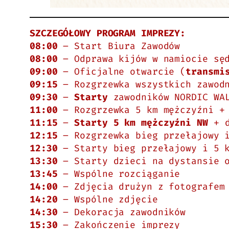
SZCZEGÓŁOWY PROGRAM IMPREZY:
08:00
– Start Biura Zawodów
08:00
– Odprawa kijów w namiocie sęd
09:00
– Oficjalne otwarcie (
transmi
09:15
– Rozgrzewka wszystkich zawodn
09:30
–
Starty
zawodników NORDIC WA
11:00
– Rozgrzewka 5 km mężczyźni + 
11:15
–
Starty 5 km mężczyźni
NW
+ d
12:15
– Rozgrzewka bieg przełajowy
12:30
– Starty bieg przełajowy i 5 k
13:30
– Starty dzieci na dystansie o
13:45
– Wspólne rozciąganie
14:00
– Zdjęcia drużyn z fotografem 
14:20
– Wspólne zdjęcie
14:30
– Dekoracja zawodników
15:30
– Zakończenie imprezy