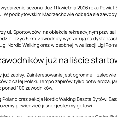
e wydarzenie sezonu. Już 11 kwietnia 2026 roku Powiat 
u. W podbytowskim Mądrzechowie odbędą się zawody Pu
 ul. Sportowców, na obiekcie rekreacyjnym przy sali w
będzie liczyć 5 km. Zawodnicy wystartują na dystansa
gi Nordic Walking oraz w osobnej rywalizacji Ligi Półn
zawodników już na liście starto
ły już zapisy. Zainteresowanie jest ogromne – zaledwie
ów z całej Polski. Tempo zapisów tylko potwierdza, ja
 już ponad 100 zawodników.
 Poland oraz sekcja Nordic Walking Baszta Bytów. Basz
 możemy powiedzieć jasno: jesteśmy gotowi.
ytów
, a my – przy współpracy z samorządem
Gminy By