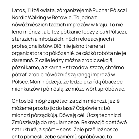
Latos, 11 łżëkwiata, zòrganizëjemë Pùchar Pòlsczi
Nordic Walking w Bëtowie. To jedna z
nôwôżniészich taczich imprezów w kraju. To nié
leno miónczi, ale też pòtkanié lëdzy z całi Pòlsczi,
starszich a młodszich, nëch rekreacyjnëch i
profesjonalistów. Dlô mie jakno trenera i
òrganizatora to pòkôzanié, że cãżkô robòta nie je
daremnô. Z czile lëdzy mòżna zrobic sekcjã,
pózni karno, a z karna – strzodowiszcze, chtërno
pòtrafi zrobic nôwôżniészą rangą imprezã w
Pòlsce. Móm nôdzejã, że lëdze przińdą òbaczëc
miónkarzów i pòmëslą, że mòże wôrt spróbòwac.
Chtos bë mógł zapëtac: za czim miónczi, jeżlë
mòżemë prosto jic do lasa? Òdpòwiém: bò
miónczi pòrządkùją. Dôwają cél. Ùczą techniczi.
Zmùsziwają do regùlarnoscë. Rekreacjô dostôwô
sztrukturã, a spòrt – sens. Żelë przë leżnoscë
chto pòmësli, żebë samémù spróbòwac, to