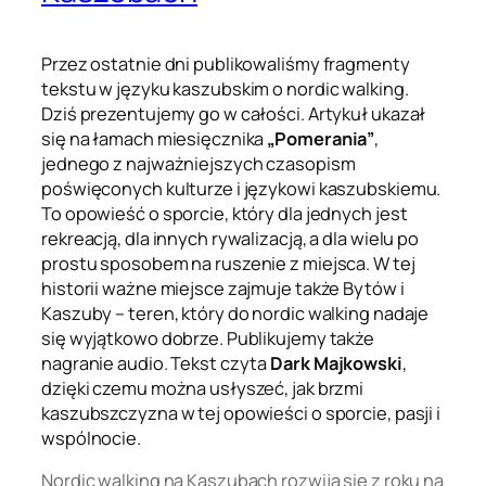
Przez ostatnie dni publikowaliśmy fragmenty
tekstu w języku kaszubskim o nordic walking.
Dziś prezentujemy go w całości. Artykuł ukazał
się na łamach miesięcznika
„Pomerania”
,
jednego z najważniejszych czasopism
poświęconych kulturze i językowi kaszubskiemu.
To opowieść o sporcie, który dla jednych jest
rekreacją, dla innych rywalizacją, a dla wielu po
prostu sposobem na ruszenie z miejsca. W tej
historii ważne miejsce zajmuje także Bytów i
Kaszuby – teren, który do nordic walking nadaje
się wyjątkowo dobrze. Publikujemy także
nagranie audio. Tekst czyta
Dark Majkowski
,
dzięki czemu można usłyszeć, jak brzmi
kaszubszczyzna w tej opowieści o sporcie, pasji i
wspólnocie.
Nordic walking na Kaszubach rozwija się z roku na