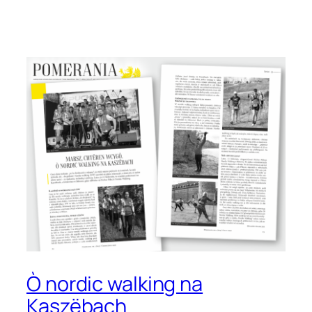
Przejdź
do
treści
Ò nordic walking na
Kaszëbach