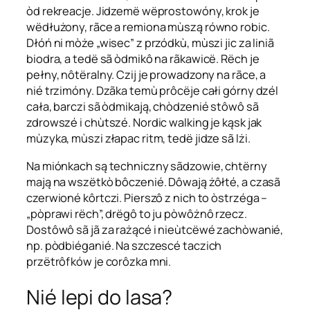
òd rekreacje. Jidzemë wëprostowóny, krok je
wëdłużony, rãce a remiona mùszą równo robic.
Dłóń ni mòże „wisec” z przódkù, mùszi jic za liniã
biodra, a tedë sã òdmikô na rãkawicë. Rëch je
pełny, nôtëralny. Czij je prowadzony na rãce, a
nié trzimóny. Dzãka temù prôcëje całi górny dzél
cała, barczi sã òdmikają, chòdzenié stôwô sã
zdrowszé i chùtszé. Nordic walking je kąsk jak
mùzyka, mùszi złapac ritm, tedë jidze sã lżi.
Na miónkach są techniczny sãdzowie, chtërny
mają na wszëtkò bôczenié. Dôwają żôłté, a czasã
czerwioné kôrtczi. Pierszô z nich to òstrzéga –
„pòprawi rëch”, drëgô to ju pòwôżnô rzecz.
Dostôwô sã jã za rażącé i nieùtcëwé zachòwanié,
np. pòdbiéganié. Na szczescé taczich
przëtrôfków je corôzka mni.
Nié lepi do lasa?