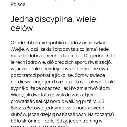
Pòlsce.
Jedna discyplina, wiele
célów
Czedë chtos mie spòtikô i gôdô z ùsmiéwkã:
„Wejle, widzã, że dali chòdzyta z czijama”, tedë
mëszlã: dobrze, niech ju tak mdze. Dlô jednëch to
le rëch i zdrowié, dlô drëdżich spòrt, riwalizacjô,
w jaczi detale decydëją ò wszëtczim. I ne dwa
pòzdrzatczi pòtrafią jic kòl se. Sóm w swiece
nordic walkingù jem trzë lata. To nié tak wiele, ale
sygnãło, żebë òbaczëc, jak NW zmieniwô lëdzy.
Wiãcy jak dwa lata dowsladë zaczął jem
prowadzëc sekcjã nordic walking przë MLKS
Baszta Bëtowò, jednym z czile nordikòwëch
klubów, jaczé dzejają na Kaszëbach. Na zôczątkù
bëło skrómno – czile lëdzy, jeden trening w