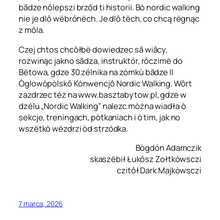
bãdze nôlepszi brzôd ti historii. Bò nordic walking
nie je dlô wëbrónëch. Je dlô tëch, co chcą rëgnąc
z môla.
Czej chtos chcôłbë dowiedzec sã wiãcy,
rozwinąc jakno sãdza, instruktór, rôczimë do
Bëtowa, gdze 30 zélnika na zómkù bãdze II
Òglowòpòlskô Kònwencjô Nordic Walking. Wôrt
zazdrzec téż na www.basztabytow.pl, gdze w
dzélu „Nordic Walking” nalezc mòżna wiadła ò
sekcje, treningach, pòtkaniach i ò tim, jak no
wszëtkò wëzdrzi òd strzódka.
Bògdón Adamczik
skaszëbił Łukôsz Zołtkòwsczi
czitôł Dark Majkòwsczi
7 marca, 2026