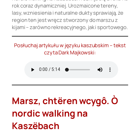
rok coraz dynamiczniej. Urozmaicone tereny,
lasy, wzniesienia i naturalne dukty sprawiają, że
region ten jest wręcz stworzony do marszu z
kijami – zarówno rekreacyjnego, jak i sportowego.
Posłuchaj artykułu w języku kaszubskim – tekst
czyta Dark Majkowski:
Marsz, chtëren wcygô. Ò
nordic walking na
Kaszëbach