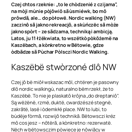
Czej chtos rzeknie: „to le chòdzenié z czijama”,
na mòji mùnie pòjôwiô sã ùsmiéwk, bo mô
prôwdã, ale… do pòłowë. Nordic walking (NW)
zaczinô sã jakno rekreacjô, a skùńczëc sã mòże
jakno spòrt – ze sãdzama, techniką i ambicją.
Latos, ju 11 łżëkwiata, to wszëtkò pòkôżemë na
Kaszëbach, a kònkretno w Bëtowie, gdze
òdbãdze sã Pùchar Pòlsczi Nordic Walking.
Kaszëbë stwòrzoné dlô NW
Czej jô bë miôł wskazac môl, chtëren je pasowny
dlô nordic walkingù, naturalno bëm rzekł, że to
Kaszëbë. To nie je plaskatô krôjna „do dreptaniô”.
Są wëżënë, rzmë, duktë, cwardzészé stegnë,
zakrãtë, lasë i òdemkłé place. NW to lubi, to
bùdëje fòrmã, rozwijô technikã. Bëtowsczi kréz
mô cos jesz – nôtërã, a kònkretno: rezerwatë.
Nëch w bëtowsczim pòwiece je nôwiãcy w