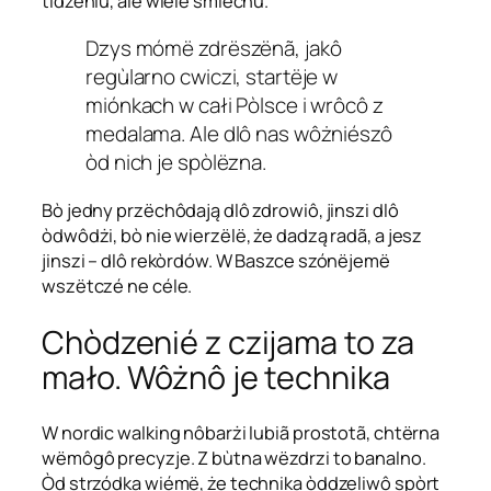
tidzeniu, ale wiele smiéchù.
Dzys mómë zdrëszënã, jakô
regùlarno cwiczi, startëje w
miónkach w całi Pòlsce i wrôcô z
medalama. Ale dlô nas wôżniészô
òd nich je spòlëzna.
Bò jedny przëchôdają dlô zdrowiô, jinszi dlô
òdwôdżi, bò nie wierzëlë, że dadzą radã, a jesz
jinszi – dlô rekòrdów. W Baszce szónëjemë
wszëtczé ne céle.
Chòdzenié z czijama to za
mało. Wôżnô je technika
W nordic walking nôbarżi lubiã prostotã, chtërna
wëmôgô precyzje. Z bùtna wëzdrzi to banalno.
Òd strzódka wiémë, że technika òddzeliwô spòrt