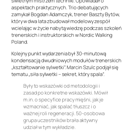
świetnym mistrzem techniki. Opowiadał o
aspektach praktycznych. Trio debatujących
zamykał Bogdan Adamczyk, trener Baszty Bytów,
który w dwa lata zbudował modelowy zespół
wcielając w życie nabytą wiedzę podczas szkoleń
trenerskich i instruktorskich w Nordic Walking
Poland.
Kolejny punkt wydarzenia był 30-minutową
kondensacją dwudniowych modułów trenerskich
„kształtowanie sylwetki”. Marcin Szulc podjął się
tematu „siła sylwetki – sekret, który spala”.
Były to wskazówki od metodologii i
zasad po konkretne wskazówki. Mówił
m.in. o specyfice pracy mięśni, jak je
wzmacniać, jak spalać tłuszcz i o
ważnej roli regeneracji. 50-osobowa
grupa uczestników brała aktywny
udział w tym wykładzie.