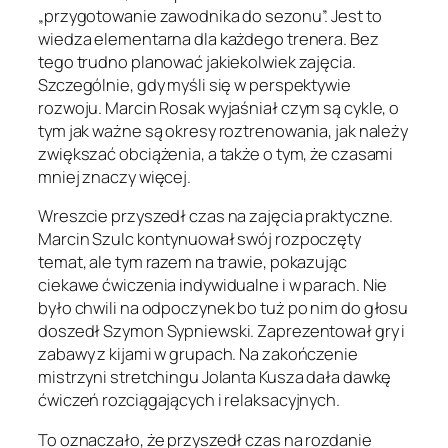
„przygotowanie zawodnika do sezonu”. Jest to
wiedza elementarna dla każdego trenera. Bez
tego trudno planować jakiekolwiek zajęcia.
Szczególnie, gdy myśli się w perspektywie
rozwoju. Marcin Rosak wyjaśniał czym są cykle, o
tym jak ważne są okresy roztrenowania, jak należy
zwiększać obciążenia, a także o tym, że czasami
mniej znaczy więcej.
Wreszcie przyszedł czas na zajęcia praktyczne.
Marcin Szulc kontynuował swój rozpoczęty
temat, ale tym razem na trawie, pokazując
ciekawe ćwiczenia indywidualne i w parach. Nie
było chwili na odpoczynek bo tuż po nim do głosu
doszedł Szymon Sypniewski. Zaprezentował gry i
zabawy z kijami w grupach. Na zakończenie
mistrzyni stretchingu Jolanta Kusza dała dawkę
ćwiczeń rozciągających i relaksacyjnych.
To oznaczało, że przyszedł czas na rozdanie