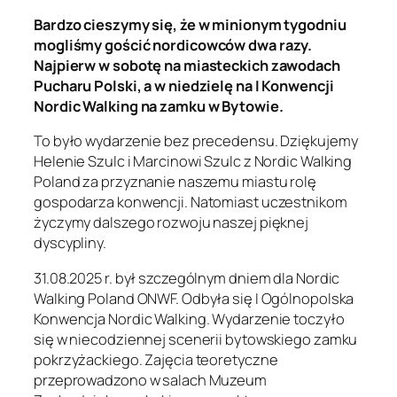
Bardzo cieszymy się, że w minionym tygodniu
mogliśmy gościć nordicowców dwa razy.
Najpierw w sobotę na miasteckich zawodach
Pucharu Polski, a w niedzielę na I Konwencji
Nordic Walking na zamku w Bytowie.
To było wydarzenie bez precedensu. Dziękujemy
Helenie Szulc i Marcinowi Szulc z Nordic Walking
Poland za przyznanie naszemu miastu rolę
gospodarza konwencji. Natomiast uczestnikom
życzymy dalszego rozwoju naszej pięknej
dyscypliny.
31.08.2025 r. był szczególnym dniem dla Nordic
Walking Poland ONWF. Odbyła się I Ogólnopolska
Konwencja Nordic Walking. Wydarzenie toczyło
się w niecodziennej scenerii bytowskiego zamku
pokrzyżackiego. Zajęcia teoretyczne
przeprowadzono w salach Muzeum