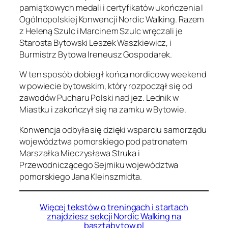
pamiątkowych medali i certyfikatów ukończenia I
Ogólnopolskiej Konwencji Nordic Walking. Razem
z Heleną Szulc i Marcinem Szulc wręczali je
Starosta Bytowski Leszek Waszkiewicz, i
Burmistrz Bytowa Ireneusz Gospodarek.
W ten sposób dobiegł końca nordicowy weekend
w powiecie bytowskim, który rozpoczął się od
zawodów Pucharu Polski nad jez. Lednik w
Miastku i zakończył się na zamku w Bytowie.
Konwencja odbyła się dzięki wsparciu samorządu
województwa pomorskiego pod patronatem
Marszałka Mieczysława Struka i
Przewodniczącego Sejmiku województwa
pomorskiego Jana Kleinszmidta.
Więcej tekstów o treningach i startach
znajdziesz sekcji Nordic Walking na
basztabytow.pl