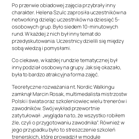
Po przerwie obiadowej zajęcia przybrały inny
charakter. Helena Szulc zaprosiła uczestników na
networking dzieląc uczestników na dziesięć 5-
osobowych grup. Było siedem 10-minutowych
rund. W każdej z nich był inny temat do
przedyskutowania. Uczestnicy dzielili się między
sobą wiedzą i pomysłami.
Co ciekawe, w każdej rundzie tematycznej był
inny podział osobowy na grupy. Jak się okazało,
była to bardzo atrakcyjna forma zajęć.
Teoretyczne rozważania nt. Nordic Walkingu
zamknął Marcin Rosak, multimedalista mistrzostw
Polski i świata oraz szkoleniowiec wielu trenerów i
zawodników. Swój wykład przewortnie
zatytułował: „wygląda na to, że wszystko robiłem
źle, czyli o przygotowaniu zawodnika”. Również w
jego przypadku było to streszczenie szkoleń
trenerskich, które prowadził w module