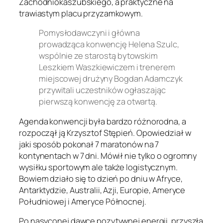
Zachodniokaszubskiego, a praktyczne na
trawiastym placu przyzamkowym.
Pomysłodawczyni i główna
prowadząca konwencję Helena Szulc,
wspólnie ze starostą bytowskim
Leszkiem Waszkiewiczem i trenerem
miejscowej drużyny Bogdan Adamczyk
przywitali uczestników ogłaszając
pierwszą konwencję za otwartą.
Agenda konwencji była bardzo różnorodna, a
rozpoczął ją Krzysztof Stępień. Opowiedział w
jaki sposób pokonał 7 maratonów na 7
kontynentach w 7 dni. Mówił nie tylko o ogromny
wysiłku sportowym ale także logistycznym.
Bowiem działo się to dzień po dniu w Afryce,
Antarktydzie, Australii, Azji, Europie, Ameryce
Południowej i Ameryce Północnej.
Po nasyconej dawce pozytywnej energii, przyszła