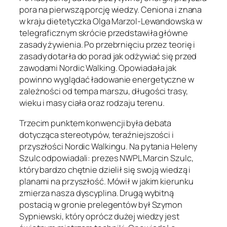
pora na pierwszą porcję wiedzy. Ceniona i znana
w kraju dietetyczka Olga Marzol-Lewandowska w
telegraficznym skrócie przedstawiła główne
zasady żywienia. Po przebrnięciu przez teorię i
zasady dotarła do porad jak odżywiać się przed
zawodami Nordic Walking. Opowiadała jak
powinno wyglądać ładowanie energetyczne w
zależności od tempa marszu, długości trasy,
wieku i masy ciała oraz rodzaju terenu.
Trzecim punktem konwencji była debata
dotycząca stereotypów, teraźniejszości i
przyszłości Nordic Walkingu. Na pytania Heleny
Szulc odpowiadali: prezes NWPL Marcin Szulc,
który bardzo chętnie dzielił się swoją wiedzą i
planami na przyszłość. Mówił w jakim kierunku
zmierza nasza dyscyplina. Drugą wybitną
postacią w gronie prelegentów był Szymon
Sypniewski, który oprócz dużej wiedzy jest