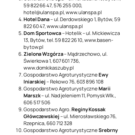
59 822 66 47, 576 255 000,
hotel@ulanspa.pl, www.ulanspa.pl
Hotel Dana
– ul. Derdowskiego 1, Bytów, 59
822 60 47, www.ulanspa.pl
Dom Sportowca
– Hotelik – ul. Mickiewicza
13, Bytów, tel. 59 822 26 10, www.basen-
bytow.pl
Zielona Wzgórza
– Mądrzechowo, ul.
Świerkowa 1, 607 601 736,
www.domkikaszuby.pl
Gospodarstwo Agroturystyczne
Ewy
Iniarskiej
– Rekowo 76, 603 896 108
Gospodarstwo Agroturystyczne
Marii
Marszk
– ul. Nad jeleniem 11, Pomysk Wlk.,
606 517 506
Gospodarstwo Agro.
Reginy Kossak
Główczewskiej
– ul. Mierosławskiego 76,
Rzepnica, 660 712 328
Gospodarstwo Agroturystyczne
Srebrny