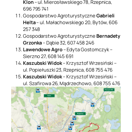
Klon
– ul. Mierosławskiego 78, Rzepnica,
696 795 741
Gospodarstwo Agroturystyczne
Gabrieli
Helta
– ul. Małachowskiego 20, Bytów, 606
257 348
Gospodarstwo Agroturystyczne
Bernadety
Grzonka
– Dąbie 32, 607 458 246
Lawendowe Agro
– Edyta Gostomczyk –
Sierzno 27, 608 145 691
Kaszubski Widok
– Krzysztof Wrzesiński –
ul. Popiełuszki 23, Rzepnica, 608 755 476
Kaszubski Widok
– Krzysztof Wrzesiński –
ul. Szafirowa 26, Mądrzechowo, 608 755 476