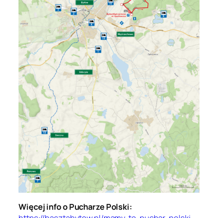
Więcej info o Pucharze Polski:
https://basztabytow.pl/mamy-to-puchar-polski-