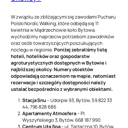
W związku ze zbliżającymi się zawodami Pucharu
Polski Nordic Walking, które odbędą się 11
kwietnia w Mądrzechowie koło Bytowa,
wychodzimy naprzeciw potrzebom zawodników
oraz osób towarzyszących poszukujących
noclegu w regionie.
Poniżej zebraliśmy listę
hoteli, hotelików oraz gospodarstw
agroturystycznych dostępnych w Bytowie i
najbliższej okolicy. Numery obiektów
odpowiadają oznaczeniom na mapie, natomiast
rezerwacje i szczegóły dostępności należy
ustalać bezpośrednio z wybranymi obiektami.
Stacja Snu
– Udorpie 93, Bytów, 59 822 33
44, 796 828 686
Apartamenty Atmosfera
– Pl.
Wyszyńskiego 3, Bytów, 668 187 990
Centrum Uła Spa
– ul. Tartaczna 10, Bytów,