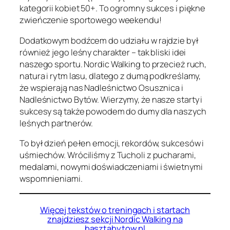
kategorii kobiet 50+. To ogromny sukces i piękne
zwieńczenie sportowego weekendu!
Dodatkowym bodźcem do udziału w rajdzie był
również jego leśny charakter – tak bliski idei
naszego sportu. Nordic Walking to przecież ruch,
natura i rytm lasu, dlatego z dumą podkreślamy,
że wspierają nas Nadleśnictwo Osusznica i
Nadleśnictwo Bytów. Wierzymy, że nasze starty i
sukcesy są także powodem do dumy dla naszych
leśnych partnerów.
To był dzień pełen emocji, rekordów, sukcesów i
uśmiechów. Wróciliśmy z Tucholi z pucharami,
medalami, nowymi doświadczeniami i świetnymi
wspomnieniami.
Więcej tekstów o treningach i startach
znajdziesz sekcji Nordic Walking na
basztabytow.pl