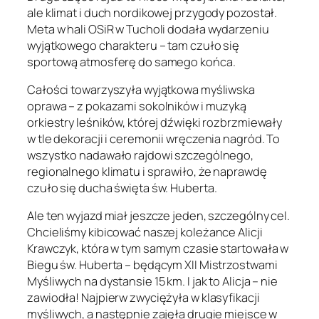
ale klimat i duch nordikowej przygody pozostał.
Meta w hali OSiR w Tucholi dodała wydarzeniu
wyjątkowego charakteru – tam czuło się
sportową atmosferę do samego końca.
Całości towarzyszyła wyjątkowa myśliwska
oprawa – z pokazami sokolników i muzyką
orkiestry leśników, której dźwięki rozbrzmiewały
w tle dekoracji i ceremonii wręczenia nagród. To
wszystko nadawało rajdowi szczególnego,
regionalnego klimatu i sprawiło, że naprawdę
czuło się ducha święta św. Huberta.
Ale ten wyjazd miał jeszcze jeden, szczególny cel.
Chcieliśmy kibicować naszej koleżance Alicji
Krawczyk, która w tym samym czasie startowała w
Biegu św. Huberta – będącym XII Mistrzostwami
Myśliwych na dystansie 15 km. I jak to Alicja – nie
zawiodła! Najpierw zwyciężyła w klasyfikacji
myśliwych, a następnie zajęła drugie miejsce w