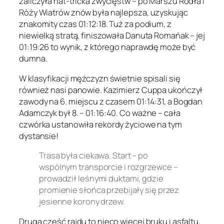
zaliczyła hat-tricka zwycięstw – po Marszu Rodła i
Róży Wiatrów znów była najlepsza, uzyskując
znakomity czas 01:12:18. Tuż za podium, z
niewielką stratą, finiszowała Danuta Romańak – jej
01:19:26 to wynik, z którego naprawdę może być
dumna.
W klasyfikacji mężczyzn świetnie spisali się
również nasi panowie. Kazimierz Cuppa ukończył
zawody na 6. miejscu z czasem 01:14:31, a Bogdan
Adamczyk był 8. – 01:16:40. Co ważne – cała
czwórka ustanowiła rekordy życiowe na tym
dystansie!
Trasa była ciekawa. Start – po
wspólnym transporcie i rozgrzewce –
prowadził leśnymi duktami, gdzie
promienie słońca przebijały się przez
jesienne korony drzew.
Druga część rajdu to nieco więcej bruku i asfaltu,