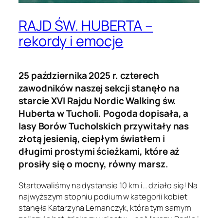
RAJD ŚW. HUBERTA –
rekordy i emocje
25 października 2025 r. czterech
zawodników naszej sekcji stanęło na
starcie XVI Rajdu Nordic Walking św.
Huberta w Tucholi. Pogoda dopisała, a
lasy Borów Tucholskich przywitały nas
złotą jesienią, ciepłym światłem i
długimi prostymi ścieżkami, które aż
prosiły się o mocny, równy marsz.
Startowaliśmy na dystansie 10 km i… działo się! Na
najwyższym stopniu podium w kategorii kobiet
stanęła Katarzyna Lemanczyk, która tym samym