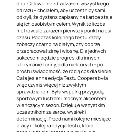
dno. Celowo nie zdradzałem wszystkiego
od razu – chciałem, aby uczestnicy sami
odkryli, że dystans zapisany na kartce staje
się ich osobistym celem. Wynik to liczba
metrów, ale zarazem pierwszy punkt na osi
czasu. Podczas kolejnego testu każdy
zobaczy czarno na białym, czy dobrze
przepracował zimę i wiosnę. Dla jednych
sukcesem będzie progres, dla innych
utrzymanie formy, a dla niektórych – po
prostu świadomość, że robią coś dla siebie.
Cała jesienna edycja Testu Coopera była
więc czymś więcej niż zwykłym
sprawdzianem. Była wspólną przygodą,
sportowym lustrem i mocnym akcentem
wieńczącym sezon. Dziękuję wszystkim
uczestnikom za serce, wysiłek i
determinację. Przed nami kolejne miesiące
pracy i… kolejna edycja testu, która