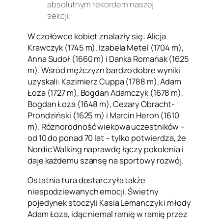
absolutnym rekordem naszej
sekcji.
W czołówce kobiet znalazły się: Alicja
Krawczyk (1745 m), Izabela Metel (1704 m),
Anna Sudoł (1660 m) i Danka Romańak (1625
m). Wśród mężczyzn bardzo dobre wyniki
uzyskali: Kazimierz Cuppa (1788 m), Adam
Łoza (1727 m), Bogdan Adamczyk (1678 m),
Bogdan Łoza (1648 m), Cezary Obracht-
Prondziński (1625 m) i Marcin Heron (1610
m). Różnorodność wiekowa uczestników –
od 10 do ponad 70 lat – tylko potwierdza, że
Nordic Walking naprawdę łączy pokolenia i
daje każdemu szansę na sportowy rozwój.
Ostatnia tura dostarczyła także
niespodziewanych emocji. Świetny
pojedynek stoczyli Kasia Lemanczyk i młody
Adam Łoza, idąc niemal ramię w ramię przez