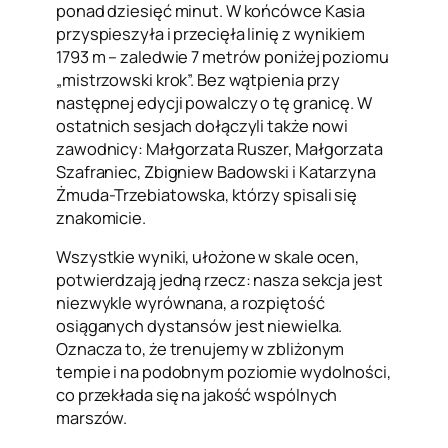
ponad dziesięć minut. W końcówce Kasia
przyspieszyła i przecięła linię z wynikiem
1793 m – zaledwie 7 metrów poniżej poziomu
„mistrzowski krok”. Bez wątpienia przy
następnej edycji powalczy o tę granicę. W
ostatnich sesjach dołączyli także nowi
zawodnicy: Małgorzata Ruszer, Małgorzata
Szafraniec, Zbigniew Badowski i Katarzyna
Żmuda-Trzebiatowska, którzy spisali się
znakomicie.
Wszystkie wyniki, ułożone w skale ocen,
potwierdzają jedną rzecz: nasza sekcja jest
niezwykle wyrównana, a rozpiętość
osiąganych dystansów jest niewielka.
Oznacza to, że trenujemy w zbliżonym
tempie i na podobnym poziomie wydolności,
co przekłada się na jakość wspólnych
marszów.