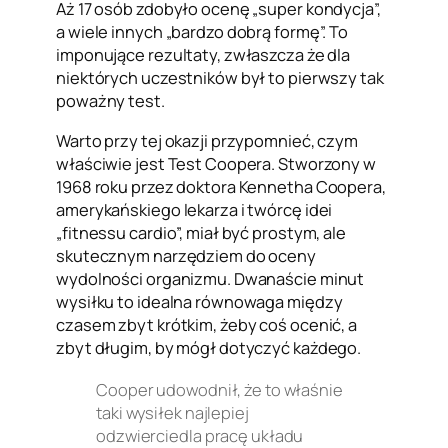
Aż 17 osób zdobyło ocenę „super kondycja”,
a wiele innych „bardzo dobrą formę”. To
imponujące rezultaty, zwłaszcza że dla
niektórych uczestników był to pierwszy tak
poważny test.
Warto przy tej okazji przypomnieć, czym
właściwie jest Test Coopera. Stworzony w
1968 roku przez doktora Kennetha Coopera,
amerykańskiego lekarza i twórcę idei
„fitnessu cardio”, miał być prostym, ale
skutecznym narzędziem do oceny
wydolności organizmu. Dwanaście minut
wysiłku to idealna równowaga między
czasem zbyt krótkim, żeby coś ocenić, a
zbyt długim, by mógł dotyczyć każdego.
Cooper udowodnił, że to właśnie
taki wysiłek najlepiej
odzwierciedla pracę układu