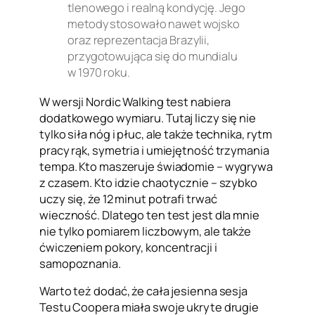
tlenowego i realną kondycję. Jego
metody stosowało nawet wojsko
oraz reprezentacja Brazylii,
przygotowująca się do mundialu
w 1970 roku.
W wersji Nordic Walking test nabiera
dodatkowego wymiaru. Tutaj liczy się nie
tylko siła nóg i płuc, ale także technika, rytm
pracy rąk, symetria i umiejętność trzymania
tempa. Kto maszeruje świadomie – wygrywa
z czasem. Kto idzie chaotycznie – szybko
uczy się, że 12 minut potrafi trwać
wieczność. Dlatego ten test jest dla mnie
nie tylko pomiarem liczbowym, ale także
ćwiczeniem pokory, koncentracji i
samopoznania.
Warto też dodać, że cała jesienna sesja
Testu Coopera miała swoje ukryte drugie