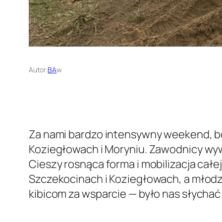
Autor:
BA
w
Za nami bardzo intensywny weekend, bo
Koziegłowach i Moryniu. Zawodnicy wyw
Cieszy rosnąca forma i mobilizacja cał
Szczekocinach i Koziegłowach, a młodzi
kibicom za wsparcie — było nas słychać 