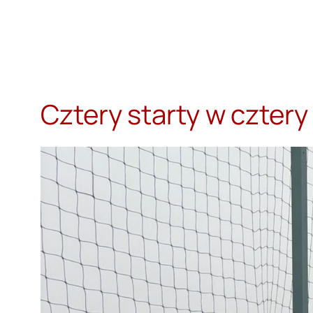
Przejdź
do
treści
Cztery starty w czter