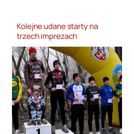
Przejdź
do
treści
Kolejne udane starty na
trzech imprezach