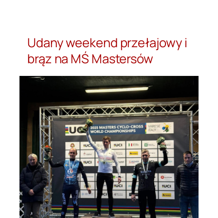
Przejdź
do
treści
Udany weekend przełajowy i
brąz na MŚ Mastersów