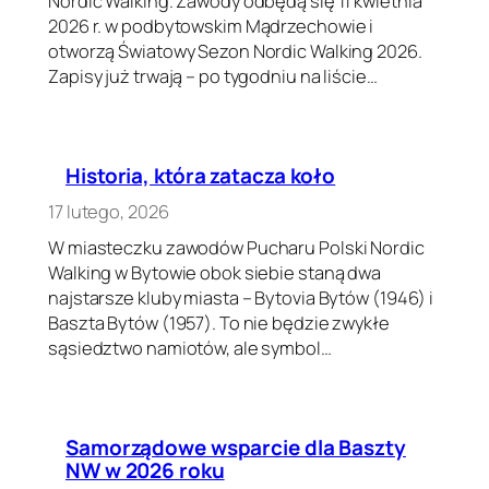
Nordic Walking. Zawody odbędą się 11 kwietnia
2026 r. w podbytowskim Mądrzechowie i
otworzą Światowy Sezon Nordic Walking 2026.
Zapisy już trwają – po tygodniu na liście…
Historia, która zatacza koło
17 lutego, 2026
W miasteczku zawodów Pucharu Polski Nordic
Walking w Bytowie obok siebie staną dwa
najstarsze kluby miasta – Bytovia Bytów (1946) i
Baszta Bytów (1957). To nie będzie zwykłe
sąsiedztwo namiotów, ale symbol…
Samorządowe wsparcie dla Baszty
NW w 2026 roku