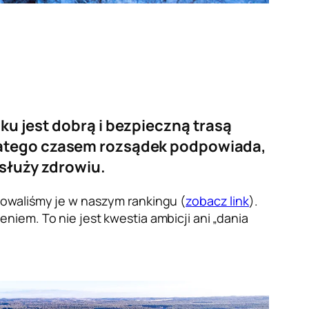
ku jest dobrą i bezpieczną trasą
Dlatego czasem rozsądek podpowiada,
 służy zdrowiu.
towaliśmy je w naszym rankingu (
zobacz link
).
iem. To nie jest kwestia ambicji ani „dania