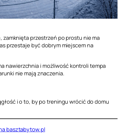
e, zamknięta przestrzeń po prostu nie ma
 las przestaje być dobrym miejscem na
a nawierzchnia i możliwość kontroli tempa
arunki nie mają znaczenia.
głość i o to, by po treningu wrócić do domu
 na basztabytow.pl