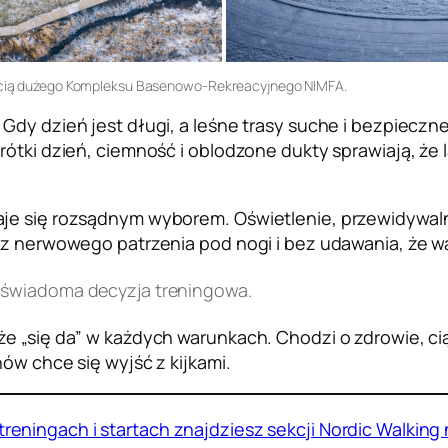
zęścią dużego Kompleksu Basenowo-Rekreacyjnego NIMFA.
Gdy dzień jest długi, a leśne trasy suche i bezpieczn
rótki dzień, ciemność i oblodzone dukty sprawiają, że
aje się rozsądnym wyborem. Oświetlenie, przewidywaln
bez nerwowego patrzenia pod nogi i bez udawania, że w
le świadoma decyzja treningowa.
e „się da” w każdych warunkach. Chodzi o zdrowie, cią
ów chce się wyjść z kijkami.
treningach i startach znajdziesz sekcji Nordic Walking