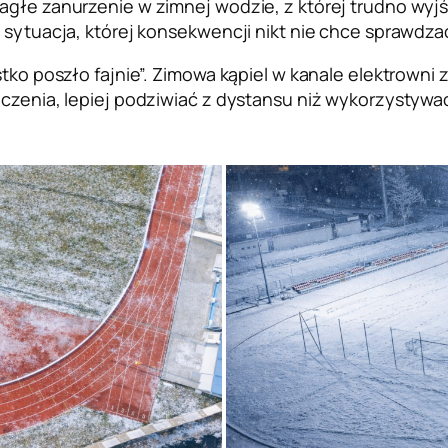
nagłe zanurzenie w zimnej wodzie, z której trudno wyj
ę sytuacja, której konsekwencji nikt nie chce sprawdza
stko poszło fajnie”. Zimowa kąpiel w kanale elektrowni 
aczenia, lepiej podziwiać z dystansu niż wykorzystywa