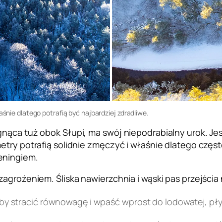
aśnie dlatego potrafią być najbardziej zdradliwe.
nąca tuż obok Słupi, ma swój niepodrabialny urok. Jes
etry potrafią solidnie zmęczyć i właśnie dlatego częst
eningiem.
agrożeniem. Śliska nawierzchnia i wąski pas przejścia 
 by stracić równowagę i wpaść wprost do lodowatej, pł