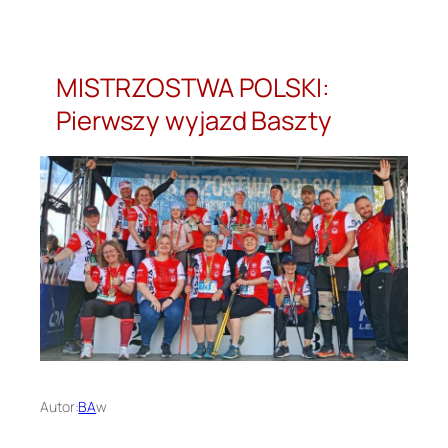
Przejdź
do
treści
MISTRZOSTWA POLSKI:
Pierwszy wyjazd Baszty
Autor:
BA
w