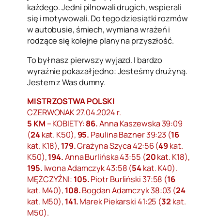
każdego. Jedni pilnowali drugich, wspierali
się i motywowali. Do tego dziesiątki rozmów
w autobusie, śmiech, wymiana wrażeń i
rodzące się kolejne plany na przyszłość.
To był nasz pierwszy wyjazd. I bardzo
wyraźnie pokazał jedno: Jesteśmy drużyną.
Jestem z Was dumny.
MISTRZOSTWA POLSKI
CZERWONAK 27.04.2024 r.
5 KM
– KOBIETY:
86.
Anna Kaszewska 39:09
(
24
kat. K50),
95.
Paulina Bazner 39:23 (
16
kat. K18),
179.
Grażyna Szyca 42:56 (
49
kat.
K50),
194.
Anna Burlińska 43:55 (
20
kat. K18),
195.
Iwona Adamczyk 43:58 (
54
kat. K40).
MĘŻCZYŹNI:
105.
Piotr Burliński 37:58 (
16
kat. M40),
108.
Bogdan Adamczyk 38:03 (
24
kat. M50),
141.
Marek Piekarski 41:25 (
32
kat.
M50).