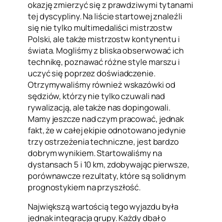
okazję zmierzyć się z prawdziwymi tytanami
tej dyscypliny. Na liście startowej znaleźli
się nie tylko multimedaliści mistrzostw
Polski, ale także mistrzostw kontynentu i
świata. Mogliśmy z bliska obserwować ich
technikę, poznawać różne style marszu i
uczyć się poprzez doświadczenie.
Otrzymywaliśmy również wskazówki od
sędziów, którzy nie tylko czuwali nad
rywalizacją, ale także nas dopingowali.
Mamy jeszcze nad czym pracować, jednak
fakt, że w całej ekipie odnotowano jedynie
trzy ostrzeżenia techniczne, jest bardzo
dobrym wynikiem. Startowaliśmy na
dystansach 5 i 10 km, zdobywając pierwsze,
porównawcze rezultaty, które są solidnym
prognostykiem na przyszłość.
Największą wartością tego wyjazdu była
jednak integracja grupy. Każdy dbał o