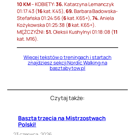
10 KM
– KOBIETY:
36.
Katarzyna Lemanczyk
01:17:43 (
16
kat. K45),
69.
Barbara Badowska-
Stefańska 01:24:56 (
6
kat. K65+),
74.
Aniela
Kożykowska 01:25:38 (
8
kat. K65+).
MĘŻCZYŹNI:
51.
Oleksii Kushylnyi 01:18:08 (
11
kat. M16).
Więcej tekstów o treningach i startach
znajdziesz sekcji Nordic Walking na
basztabytow.pl
Czytaj także:
Baszta trzecia na Mistrzostwach
Polski!
23 czerwca, 2026