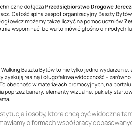
echniczne dołącza
Przedsiębiorstwo Drogowe Jerecz
cz. Całość spina zespół organizacyjny Baszty Bytów,
Białogłowicz możemy także liczyć na pomoc uczniów
Ze
tnie wspominać, bo warto mówić głośno o młodych lud
c Walking Baszta Bytów to nie tylko jedno wydarzenie, 
y zyskują realną i długofalową widoczność – zarówno 
. To obecność w materiałach promocyjnych, na porta
 poprzez banery, elementy wizualne, pakiety startowe
lama.
tytucje i osoby, które chcą być widoczne tam,
mawiamy o formach współpracy dopasowanych