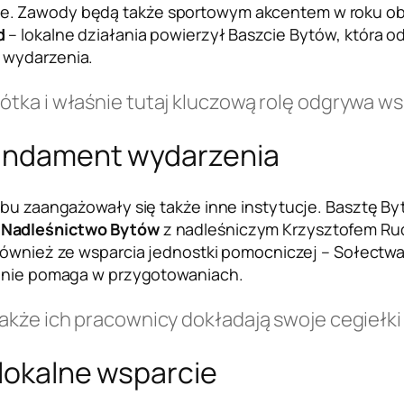
e. Zawody będą także sportowym akcentem w roku ob
nd
– lokalne działania powierzył Baszcie Bytów, która 
 wydarzenia.
rótka i właśnie tutaj kluczową rolę odgrywa w
fundament wydarzenia
lubu zaangażowały się także inne instytucje. Basztę B
,
Nadleśnictwo Bytów
z nadleśniczym Krzysztofem Ru
ę również ze wsparcia jednostki pomocniczej – Sołec
ealnie pomaga w przygotowaniach.
 także ich pracownicy dokładają swoje cegiełki
 lokalne wsparcie