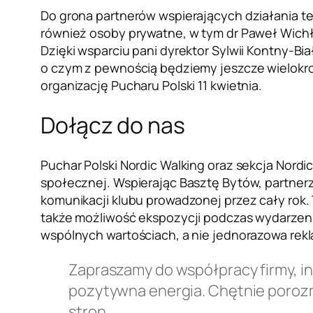
Do grona partnerów wspierających działania t
również osoby prywatne, w tym dr Paweł Wichła
Dzięki wsparciu pani dyrektor Sylwii Kontny-
o czym z pewnością będziemy jeszcze wielokro
organizację Pucharu Polski 11 kwietnia.
Dołącz do nas
Puchar Polski Nordic Walking oraz sekcja Nordi
społecznej. Wspierając Basztę Bytów, partnerz
komunikacji klubu prowadzonej przez cały rok
także możliwość ekspozycji podczas wydarzenia
wspólnych wartościach, a nie jednorazowa rek
Zapraszamy do współpracy firmy, ins
pozytywna energia. Chętnie poroz
stron.