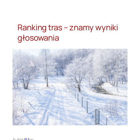
Przejdź
do
treści
Ranking tras – znamy wyniki
głosowania
Autor:
BA
w