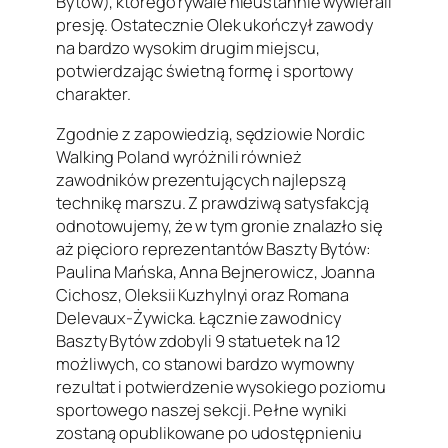
Bytów), którego rywale nieustannie wywierali
presję. Ostatecznie Olek ukończył zawody
na bardzo wysokim drugim miejscu,
potwierdzając świetną formę i sportowy
charakter.
Zgodnie z zapowiedzią, sędziowie Nordic
Walking Poland wyróżnili również
zawodników prezentujących najlepszą
technikę marszu. Z prawdziwą satysfakcją
odnotowujemy, że w tym gronie znalazło się
aż pięcioro reprezentantów Baszty Bytów:
Paulina Mańska, Anna Bejnerowicz, Joanna
Cichosz, Oleksii Kuzhylnyi oraz Romana
Delevaux-Żywicka. Łącznie zawodnicy
Baszty Bytów zdobyli 9 statuetek na 12
możliwych, co stanowi bardzo wymowny
rezultat i potwierdzenie wysokiego poziomu
sportowego naszej sekcji. Pełne wyniki
zostaną opublikowane po udostępnieniu