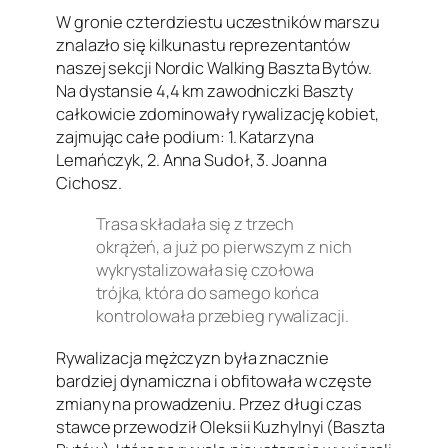
W gronie czterdziestu uczestników marszu
znalazło się kilkunastu reprezentantów
naszej sekcji Nordic Walking Baszta Bytów.
Na dystansie 4,4 km zawodniczki Baszty
całkowicie zdominowały rywalizację kobiet,
zajmując całe podium: 1. Katarzyna
Lemańczyk, 2. Anna Sudoł, 3. Joanna
Cichosz.
Trasa składała się z trzech
okrążeń, a już po pierwszym z nich
wykrystalizowała się czołowa
trójka, która do samego końca
kontrolowała przebieg rywalizacji.
Rywalizacja mężczyzn była znacznie
bardziej dynamiczna i obfitowała w częste
zmiany na prowadzeniu. Przez długi czas
stawce przewodził Oleksii Kuzhylnyi (Baszta