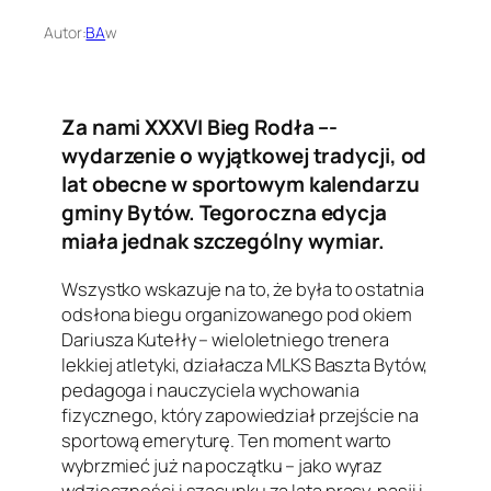
Autor:
BA
w
Za nami XXXVI Bieg Rodła –-
wydarzenie o wyjątkowej tradycji, od
lat obecne w sportowym kalendarzu
gminy Bytów. Tegoroczna edycja
miała jednak szczególny wymiar.
Wszystko wskazuje na to, że była to ostatnia
odsłona biegu organizowanego pod okiem
Dariusza Kutełły – wieloletniego trenera
lekkiej atletyki, działacza MLKS Baszta Bytów,
pedagoga i nauczyciela wychowania
fizycznego, który zapowiedział przejście na
sportową emeryturę. Ten moment warto
wybrzmieć już na początku – jako wyraz
wdzięczności i szacunku za lata pracy, pasji i