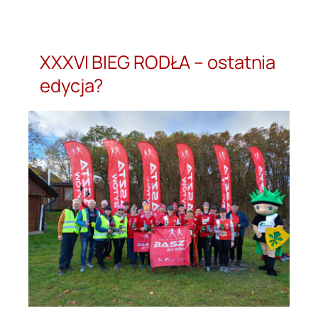
Przejdź
do
treści
XXXVI BIEG RODŁA – ostatnia
edycja?